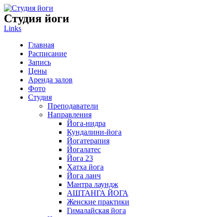
Студия
йоги
Links
Главная
Расписание
Запись
Цены
Аренда залов
Фото
Студия
Преподаватели
Направления
Йога-нидра
Кундалини-йога
Йогатерапия
Йогалатес
Йога 23
Хатха йога
Йога ланч
Мантра лаундж
АШТАНГА ЙОГА
Женские практики
Гималайская йога