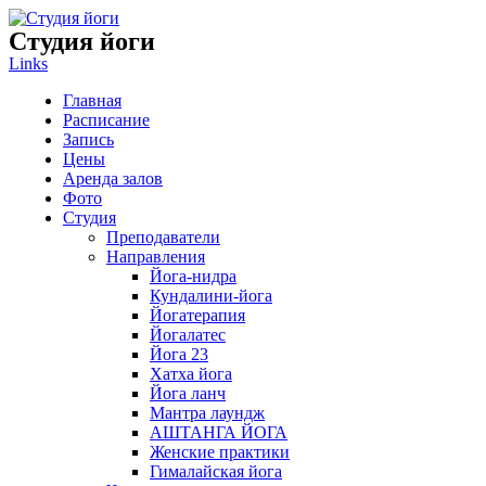
Студия
йоги
Links
Главная
Расписание
Запись
Цены
Аренда залов
Фото
Студия
Преподаватели
Направления
Йога-нидра
Кундалини-йога
Йогатерапия
Йогалатес
Йога 23
Хатха йога
Йога ланч
Мантра лаундж
АШТАНГА ЙОГА
Женские практики
Гималайская йога