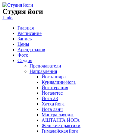
Студия
йоги
Links
Главная
Расписание
Запись
Цены
Аренда залов
Фото
Студия
Преподаватели
Направления
Йога-нидра
Кундалини-йога
Йогатерапия
Йогалатес
Йога 23
Хатха йога
Йога ланч
Мантра лаундж
АШТАНГА ЙОГА
Женские практики
Гималайская йога