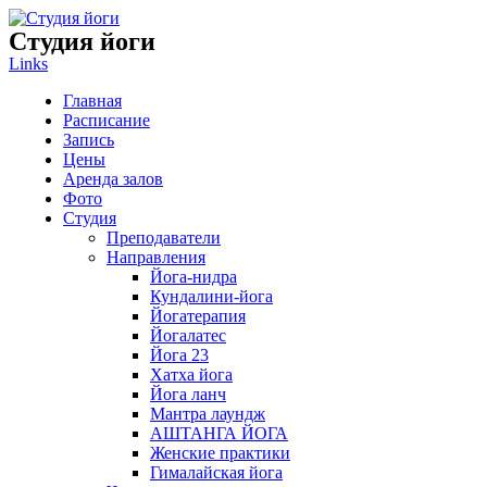
Студия
йоги
Links
Главная
Расписание
Запись
Цены
Аренда залов
Фото
Студия
Преподаватели
Направления
Йога-нидра
Кундалини-йога
Йогатерапия
Йогалатес
Йога 23
Хатха йога
Йога ланч
Мантра лаундж
АШТАНГА ЙОГА
Женские практики
Гималайская йога