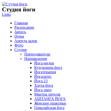
Студия
йоги
Links
Главная
Расписание
Запись
Цены
Аренда залов
Фото
Студия
Преподаватели
Направления
Йога-нидра
Кундалини-йога
Йогатерапия
Йогалатес
Йога 23
Хатха йога
Йога ланч
Мантра лаундж
АШТАНГА ЙОГА
Женские практики
Гималайская йога